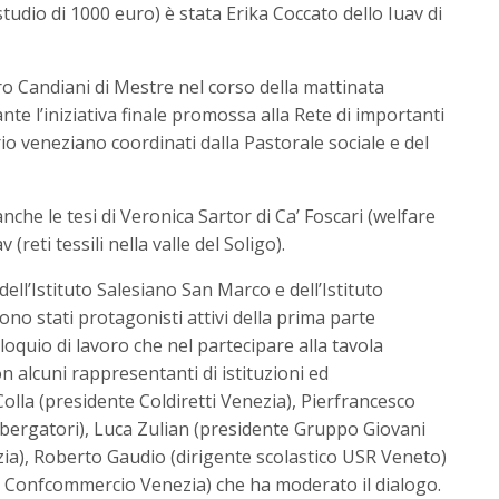
 studio di 1000 euro) è stata Erika Coccato dello Iuav di
o Candiani di Mestre nel corso della mattinata
te l’iniziativa finale promossa alla Rete di importanti
torio veneziano coordinati dalla Pastorale sociale e del
he le tesi di Veronica Sartor di Ca’ Foscari (welfare
(reti tessili nella valle del Soligo).
ell’Istituto Salesiano San Marco e dell’Istituto
sono stati protagonisti attivi della prima parte
lloquio di lavoro che nel partecipare alla tavola
on alcuni rappresentanti di istituzioni ed
Colla (presidente Coldiretti Venezia), Pierfrancesco
lbergatori), Luca Zulian (presidente Gruppo Giovani
a), Roberto Gaudio (dirigente scolastico USR Veneto)
e Confcommercio Venezia) che ha moderato il dialogo.