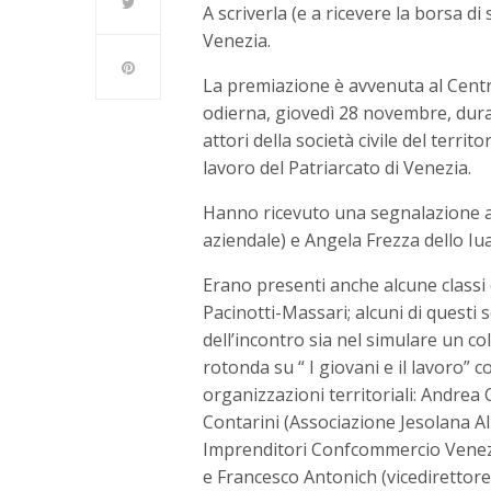
A scriverla (e a ricevere la borsa di
Venezia.
La premiazione è avvenuta al Centr
odierna, giovedì 28 novembre, duran
attori della società civile del terri
lavoro del Patriarcato di Venezia.
Hanno ricevuto una segnalazione anc
aziendale) e Angela Frezza dello Iuav 
Erano presenti anche alcune classi d
Pacinotti-Massari; alcuni di questi 
dell’incontro sia nel simulare un co
rotonda su “ I giovani e il lavoro” c
organizzazioni territoriali: Andrea 
Contarini (Associazione Jesolana A
Imprenditori Confcommercio Venezi
e Francesco Antonich (vicedirettor