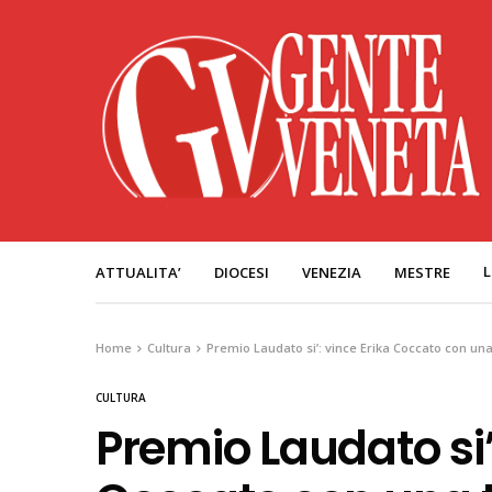
L
ATTUALITA’
DIOCESI
VENEZIA
MESTRE
Home
Cultura
Premio Laudato si’: vince Erika Coccato con una 
CULTURA
Premio Laudato si’