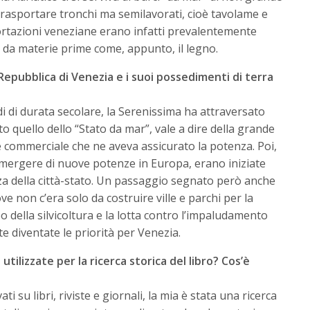
trasportare tronchi ma semilavorati, cioè tavolame e
ortazioni veneziane erano infatti prevalentemente
e da materie prime come, appunto, il legno.
Repubblica di Venezia e i suoi possedimenti di terra
 di durata secolare, la Serenissima ha attraversato
to quello dello “Stato da mar”, vale a dire della grande
e commerciale che ne aveva assicurato la potenza. Poi,
’emergere di nuove potenze in Europa, erano iniziate
za della città-stato. Un passaggio segnato però anche
ve non c’era solo da costruire ville e parchi per la
po della silvicoltura e la lotta contro l’impaludamento
diventate le priorità per Venezia.
 utilizzate per la ricerca storica del libro? Cos’è
ati su libri, riviste e giornali, la mia è stata una ricerca