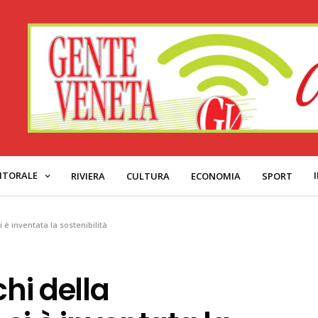
ITORALE
RIVIERA
CULTURA
ECONOMIA
SPORT
 è inventata la sostenibilità
chi della