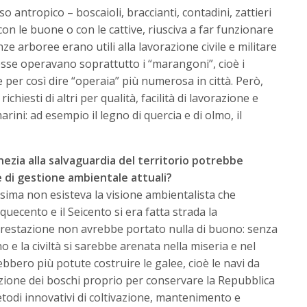
so antropico – boscaioli, braccianti, contadini, zattieri
con le buone o con le cattive, riusciva a far funzionare
ze arboree erano utili alla lavorazione civile e militare
sse operavano soprattutto i “marangoni”, cioè i
 per così dire “operaia” più numerosa in città. Però,
richiesti di altri per qualità, facilità di lavorazione e
arini: ad esempio il legno di quercia e di olmo, il
nezia alla salvaguardia del territorio potrebbe
 di gestione ambientale attuali?
issima non esisteva la visione ambientalista che
quecento e il Seicento si era fatta strada la
orestazione non avrebbe portato nulla di buono: senza
o e la civiltà si sarebbe arenata nella miseria e nel
bbero più potute costruire le galee, cioè le navi da
azione dei boschi proprio per conservare la Repubblica
metodi innovativi di coltivazione, mantenimento e