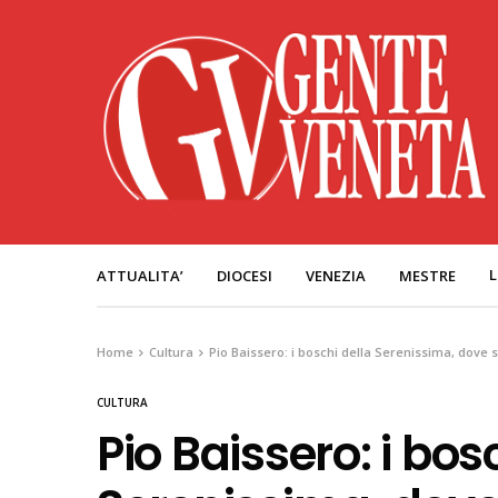
L
ATTUALITA’
DIOCESI
VENEZIA
MESTRE
Home
Cultura
Pio Baissero: i boschi della Serenissima, dove si
CULTURA
Pio Baissero: i bos