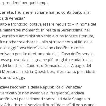
 sorprendenti per quei tempi.
 venete, friulane e istriane hanno contribuito alla
ca di Venezia?
 alto e frondoso, poteva essere requisito – in nome del
tà militari del momento. In realtà la Serenissima, nei
i, censito e amministrato solo alcune foreste ritenute,
tà e ricchezza arborea – allo sfruttamento ai fini delle
he le leggi “boschiere” avevano classificato come
 venivano gestite direttamente dalla Casa dell’Arsenale
a esse proveniva il legname più pregiato e adatto alla
va dei boschi del Cadore, di Somadida, dell’Alpago, del
di Montona in Istria. Questi boschi esistono, pur ridotti
, ancora oggi.
ava l’economia della Repubblica di Venezia?
e verificato (e non avveniva di frequente), andava
ntificio o i possedimenti controllati dalla Spagna in
via Adriatico ci si serviva di burci “da mar” di non grande