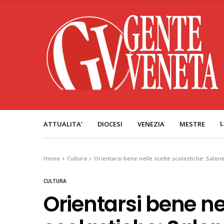
L
ATTUALITA’
DIOCESI
VENEZIA
MESTRE
Home
Cultura
Orientarsi bene nelle scelte scolastiche: Salone
CULTURA
Orientarsi bene ne