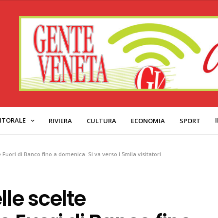
ITORALE
RIVIERA
CULTURA
ECONOMIA
SPORT
 Fuori di Banco fino a domenica. Si va verso i 5mila visitatori
lle scelte