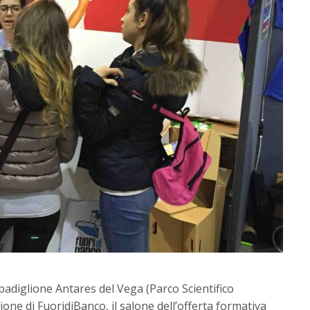
padiglione Antares del Vega (Parco Scientifico
one di FuoridiBanco, il salone dell’offerta formativa