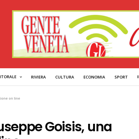
ITORALE
RIVIERA
CULTURA
ECONOMIA
SPORT
ione on line
Giuseppe Goisis, una