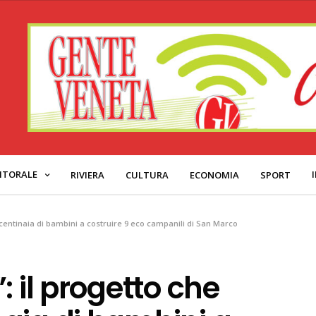
ITORALE
RIVIERA
CULTURA
ECONOMIA
SPORT
centinaia di bambini a costruire 9 eco campanili di San Marco
: il progetto che