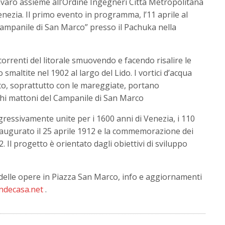
varo assieme all’Ordine Ingegneri Città Metropolitana
enezia. Il primo evento in programma, l’11 aprile al
 Campanile di San Marco” presso il Pachuka nella
correnti del litorale smuovendo e facendo risalire le
maltite nel 1902 al largo del Lido. I vortici d’acqua
etto, soprattutto con le mareggiate, portano
chi mattoni del Campanile di San Marco
gressivamente unite per i 1600 anni di Venezia, i 110
augurato il 25 aprile 1912 e la commemorazione dei
2. Il progetto è orientato dagli obiettivi di sviluppo
 delle opere in Piazza San Marco, info e aggiornamenti
ondecasa.net
.