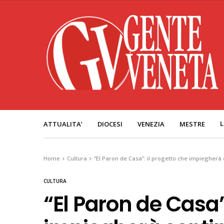
L
ATTUALITA’
DIOCESI
VENEZIA
MESTRE
Home
Cultura
“El Paron de Casa”: il progetto che impiegherà 
CULTURA
“El Paron de Casa”