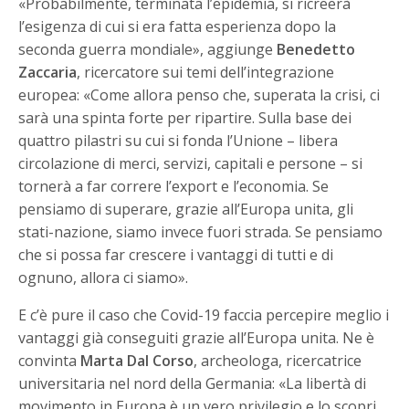
«Probabilmente, terminata l’epidemia, si ricreerà
l’esigenza di cui si era fatta esperienza dopo la
seconda guerra mondiale», aggiunge
Benedetto
Zaccaria
, ricercatore sui temi dell’integrazione
europea: «Come allora penso che, superata la crisi, ci
sarà una spinta forte per ripartire. Sulla base dei
quattro pilastri su cui si fonda l’Unione – libera
circolazione di merci, servizi, capitali e persone – si
tornerà a far correre l’export e l’economia. Se
pensiamo di superare, grazie all’Europa unita, gli
stati-nazione, siamo invece fuori strada. Se pensiamo
che si possa far crescere i vantaggi di tutti e di
ognuno, allora ci siamo».
E c’è pure il caso che Covid-19 faccia percepire meglio i
vantaggi già conseguiti grazie all’Europa unita. Ne è
convinta
Marta Dal Corso
, archeologa, ricercatrice
universitaria nel nord della Germania: «La libertà di
movimento in Europa è un vero privilegio e lo scopri