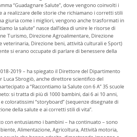
ramma “Guadagnare Salute”, dove vengono coinvolti i
a realizzare delle storie che richiamano i corretti stili
a una giuria come i migliori, vengono anche trasformati in
tiamo la salute” nasce dall’idea di unire le risorse di
ione Turismo, Direzione Agroalimentare, Direzione
veterinaria, Direzione beni, attività culturali e Sport)
nte si erano occupate di parlare di benessere della
 2018-2019 – ha spiegato il Direttore del Dipartimento
or Luca Sbrogiò, anche direttore scientifico del
rtecipato a “Raccontiamo la Salute con 6 A” 35 scuole
eto: si tratta di più di 1000 bambini, dai 6 ai 10 anni,
 e coloratissimi “storyboard” (sequenze disegnate di
ne della salute e ai corretti stili di vita”.
to con entusiasmo i bambini – ha continuato – sono
 Ambiente, Alimentazione, Agricoltura, Attività motoria,