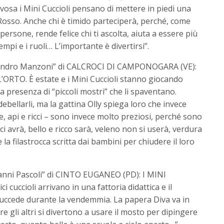
sa i Mini Cuccioli pensano di mettere in piedi una
 Rosso. Anche chi è timido parteciperà, perché, come
 persone, rende felice chi ti ascolta, aiuta a essere più
tempi e i ruoli… L’importante è divertirsi”.
essandro Manzoni” di CALCROCI DI CAMPONOGARA (VE):
TO. È estate e i Mini Cuccioli stanno giocando
la presenza di “piccoli mostri” che li spaventano.
ebellarli, ma la gattina Olly spiega loro che invece
le, api e ricci – sono invece molto preziosi, perché sono
ici avrà, bello e ricco sarà, veleno non si userà, verdura
a filastrocca scritta dai bambini per chiudere il loro
ovanni Pascoli” di CINTO EUGANEO (PD): I MINI
cuccioli arrivano in una fattoria didattica e il
 succede durante la vendemmia. La papera Diva va in
e gli altri si divertono a usare il mosto per dipingere