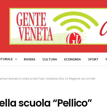
ITORALE
RIVIERA
CULTURA
ECONOMIA
SPORT
 cartoni domani in onda su Rai Yoyo: iniziativa Ulss 3 e Regione sui corretti
ella scuola “Pellico”