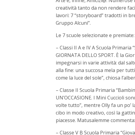
Arte e, infine, Amicizi@. Numerose
creatività tanto da non rendere facil
lavori: 7 “storyboard” tradotti in br
Gruppo Alcuni”.
Le 7 scuole selezionate e premiate:
– Classi II A e IV A Scuola Primaria
GIORNATA DELLO SPORT. È la Giornat
impegnarsi in varie attività: dal sal
alla fine: una succosa mela per tutt
come la luce del sole”, chiosa l’a
– Classe II Scuola Primaria “Bamb
UN’OCCASIONE. I Mini Cuccioli sono
volte tutto”, mentre Olly fa un po’ l
cibo in modo creativo, così la gatt
piacesse. Matusalemme commenta: “N
– Classe V B Scuola Primaria “Giov