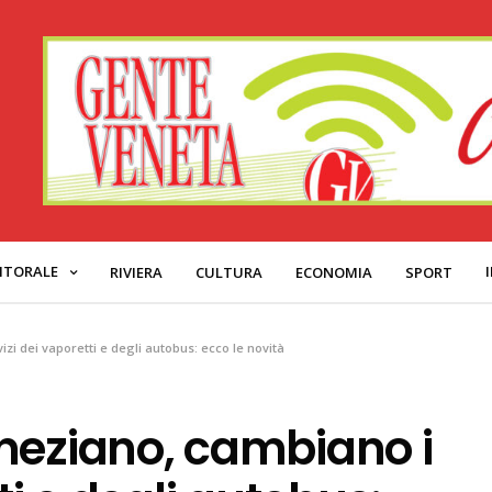
ITORALE
RIVIERA
CULTURA
ECONOMIA
SPORT
zi dei vaporetti e degli autobus: ecco le novità
neziano, cambiano i