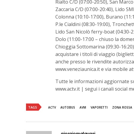
Rialto C/D (07:00-20:50), San Marco
Zaccaria C/D (07:00-20:40), Lido SM
Colonna (10:10-17:00), Burano (11:1
P.le Cialdini (08:30-19:00), Tronche
Lido San Nicolò ferry-boat (04:30-2
Dolo (11:00-17:00 – chiuso la domeni
Chioggia Sottomarina (09:30-16:20),
acquistare i titoli di viaggio (bigl
anche presso le rivendite autorizzate
www.veneziaunica.it e via mobile at
Tutte le informazioni aggiornate su 
www.actv.it | segui i canali social
TAGS
ACTV
AUTOBUS
AVM
VAPORETTI
ZONA ROSSA
giorgiomalavasi