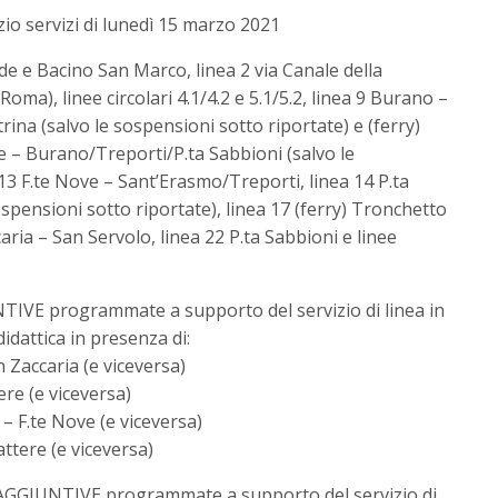
o servizi di lunedì 15 marzo 2021
de e Bacino San Marco, linea 2 via Canale della
Roma), linee circolari 4.1/4.2 e 5.1/5.2, linea 9 Burano –
trina (salvo le sospensioni sotto riportate) e (ferry)
ve – Burano/Treporti/P.ta Sabbioni (salvo le
 13 F.te Nove – Sant’Erasmo/Treporti, linea 14 P.ta
ospensioni sotto riportate), linea 17 (ferry) Tronchetto
aria – San Servolo, linea 22 P.ta Sabbioni e linee
TIVE programmate a supporto del servizio di linea in
 didattica in presenza di:
n Zaccaria (e viceversa)
ere (e viceversa)
 – F.te Nove (e viceversa)
attere (e viceversa)
e AGGIUNTIVE programmate a supporto del servizio di