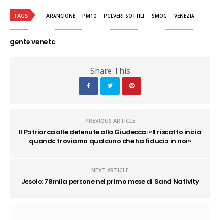
TAGS
ARANCIONE
PM10
POLVERI SOTTILI
SMOG
VENEZIA
gente veneta
Share This
PREVIOUS ARTICLE
Il Patriarca alle detenute alla Giudecca: «Il riscatto inizia
quando troviamo qualcuno che ha fiducia in noi»
NEXT ARTICLE
Jesolo: 78mila persone nel primo mese di Sand Nativity