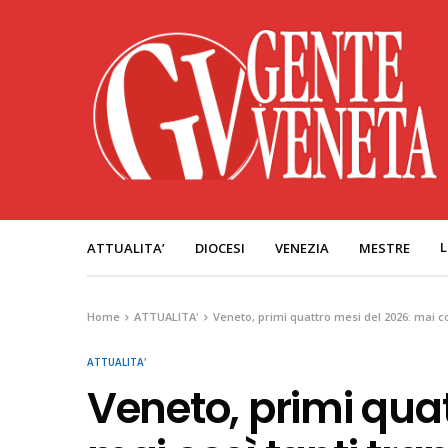
L
ATTUALITA’
DIOCESI
VENEZIA
MESTRE
Home
ATTUALITA'
Veneto, primi quattro mesi del 2026: mai co
ATTUALITA'
Veneto, primi quat