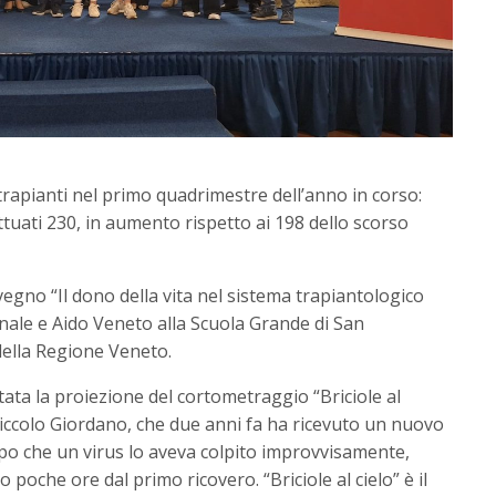
i trapianti nel primo quadrimestre dell’anno in corso:
ettuati 230, in aumento rispetto ai 198 dello scorso
egno “Il dono della vita nel sistema trapiantologico
nale e Aido Veneto alla Scuola Grande di San
della Regione Veneto.
ata la proiezione del cortometraggio “Briciole al
l piccolo Giordano, che due anni fa ha ricevuto un nuovo
opo che un virus lo aveva colpito improvvisamente,
oche ore dal primo ricovero. “Briciole al cielo” è il