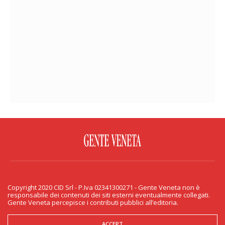
FACEBOOK
TWITTER
FLICKR
YOUTUBE
RSS
Copyright 2020 CID Srl - P.Iva 02341300271 - Gente Veneta non è
PRIVACY & COOKIE
responsabile dei contenuti dei siti esterni eventualmente collegati.
Gente Veneta percepisce i contributi pubblici all’editoria.
Copyright 2020 CID Srl - P.Iva 02341300271 - Gente Veneta non è responsabile
dei contenuti dei siti esterni eventualmente collegati. Gente Veneta percepisce
i contributi pubblici all’editoria.
ACCEPT