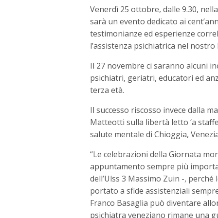
Venerdì 25 ottobre, dalle 9.30, nell
sarà un evento dedicato ai cent’anni
testimonianze ed esperienze correl
l’assistenza psichiatrica nel nostro
Il 27 novembre ci saranno alcuni inc
psichiatri, geriatri, educatori ed a
terza età.
Il successo riscosso invece dalla ma
Matteotti sulla libertà letto ‘a staff
salute mentale di Chioggia, Venezia
“Le celebrazioni della Giornata mo
appuntamento sempre più importante 
dell’Ulss 3 Massimo Zuin -, perché
portato a sfide assistenziali sempre
Franco Basaglia può diventare allor
psichiatra veneziano rimane una gui