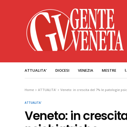
L
ATTUALITA’
DIOCESI
VENEZIA
MESTRE
Home
ATTUALITA'
Veneto: in crescita del 7% le patologie psi
ATTUALITA'
Veneto: in crescita