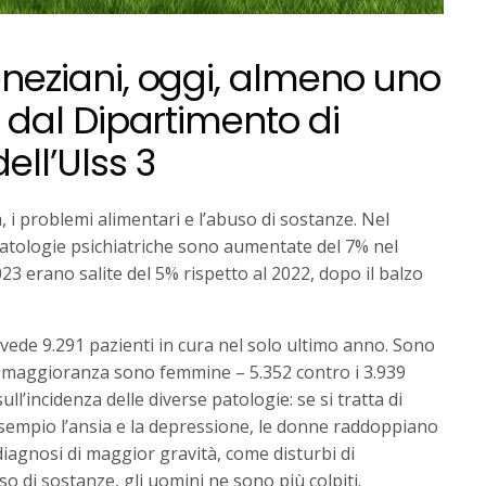
neziani, oggi, almeno uno
o dal Dipartimento di
ell’Ulss 3
, i problemi alimentari e l’abuso di sostanze. Nel
e patologie psichiatriche sono aumentate del 7% nel
23 erano salite del 5% rispetto al 2022, dopo il balzo
vede 9.291 pazienti in cura nel solo ultimo anno. Sono
la maggioranza sono femmine – 5.352 contro i 3.939
ll’incidenza delle diverse patologie: se si tratta di
sempio l’ansia e la depressione, le donne raddoppiano
 diagnosi di maggior gravità, come disturbi di
so di sostanze, gli uomini ne sono più colpiti.