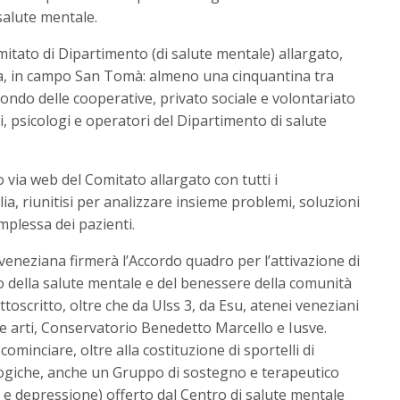
 salute mentale.
itato di Dipartimento (di salute mentale) allargato,
zia, in campo San Tomà: almeno una cinquantina tra
 mondo delle cooperative, privato sociale e volontariato
i, psicologi e operatori del Dipartimento di salute
 via web del Comitato allargato con tutti i
lia, riunitisi per analizzare insieme problemi, soluzioni
mplessa dei pazienti.
veneziana firmerà l’Accordo quadro per l’attivazione di
to della salute mentale e del benessere della comunità
toscritto, oltre che da Ulss 3, da Esu, atenei veneziani
lle arti, Conservatorio Benedetto Marcello e Iusve.
cominciare, oltre alla costituzione di sportelli di
ogiche, anche un Gruppo di sostegno e terapeutico
a e depressione) offerto dal Centro di salute mentale