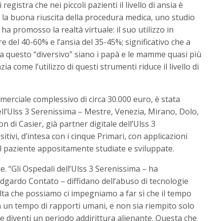
 registra che nei piccoli pazienti il livello di ansia è
la buona riuscita della procedura medica, uno studio
ha promosso la realtà virtuale: il suo utilizzo in
re del 40-60% e l’ansia del 35-45%; significativo che a
 a questo “diversivo” siano i papà e le mamme quasi più
ia come l’utilizzo di questi strumenti riduce il livello di
merciale complessivo di circa 30.000 euro, è stata
ell’Ulss 3 Serenissima – Mestre, Venezia, Mirano, Dolo,
n di Casier, già partner digitale dell’Ulss 3
itivi, d’intesa con i cinque Primari, con applicazioni
l paziente appositamente studiate e sviluppate.
le. “Gli Ospedali dell’Ulss 3 Serenissima – ha
Edgardo Contato – diffidano dell’abuso di tecnologie
olta che possiamo ci impegniamo a far sì che il tempo
a un tempo di rapporti umani, e non sia riempito solo
 che diventi un periodo addirittura alienante. Questa che