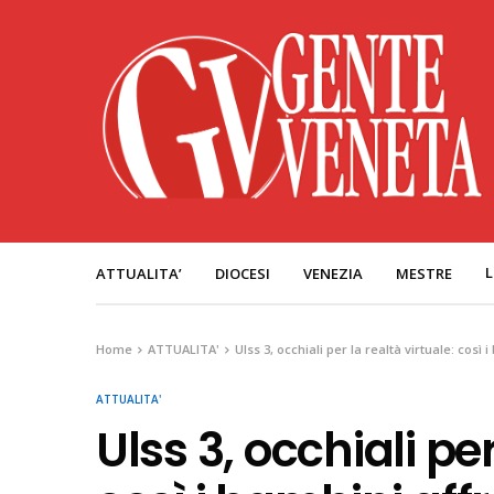
L
ATTUALITA’
DIOCESI
VENEZIA
MESTRE
Home
ATTUALITA'
Ulss 3, occhiali per la realtà virtuale: così
ATTUALITA'
Ulss 3, occhiali per