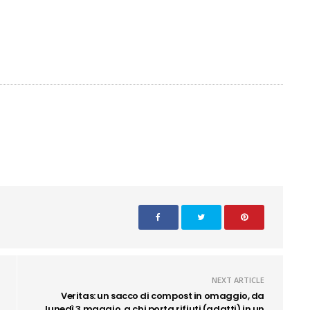
NEXT ARTICLE
Veritas: un sacco di compost in omaggio, da
lunedì 3 maggio, a chi porta rifiuti (adatti) in un