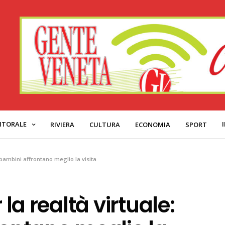
ITORALE
RIVIERA
CULTURA
ECONOMIA
SPORT
 i bambini affrontano meglio la visita
 la realtà virtuale: