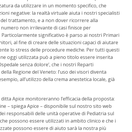
zzatura da utilizzare in un momento specifico, che
oni negative: la realtà virtuale aiuta i nostri specialisti
 del trattamento, e a non dover ricorrere alla
numero non irrilevante di casi finisce per
. Particolarmente significativo è parso ai nostri Primari
tori, al fine di creare delle situazioni capaci di aiutare
te lo stress delle procedure mediche. Per tutti questi
ene oggi utilizzata può a pieno titolo essere inserita
Ospedale senza dolore’, che i nostri Reparti
ella Regione del Veneto: l’uso dei visori diventa
empio, all’utilizzo della crema anestetica locale, già
a ditta Apice monitoreranno l’efficacia della proposta:
ne – spiega Apice – disponibile sul nostro sito web
i responsabili delle unità operative di Pediatria sul
he possono essere utilizzati in ambito clinico e che i
lizzate possono essere di aiuto sarà la nostra più