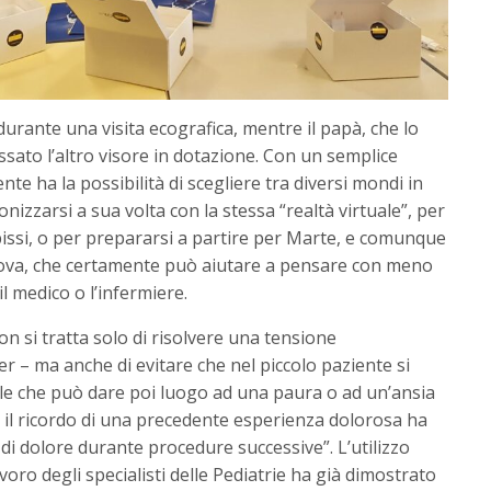
durante una visita ecografica, mentre il papà, che lo
sato l’altro visore in dotazione. Con un semplice
nte ha la possibilità di scegliere tra diversi mondi in
onizzarsi a sua volta con la stessa “realtà virtuale”, per
 abissi, o per prepararsi a partire per Marte, e comunque
ova, che certamente può aiutare a pensare con meno
 medico o l’infermiere.
on si tratta solo di risolvere una tensione
r – ma anche di evitare che nel piccolo paziente si
le che può dare poi luogo ad una paura o ad un’ansia
tti il ricordo di una precedente esperienza dolorosa ha
 di dolore durante procedure successive”. L’utilizzo
lavoro degli specialisti delle Pediatrie ha già dimostrato