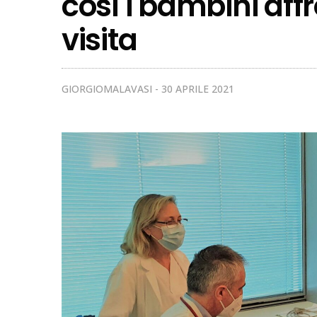
così i bambini aff
visita
GIORGIOMALAVASI
30 APRILE 2021