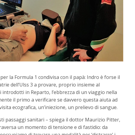
r la Formula 1 condivisa con il papà: Indro è forse il
atrie dell’Ulss 3 a provare, proprio insieme al
i introdotti in Reparto, l’ebbrezza di un viaggio nella
mente il primo a verificare se davvero questa aiuta ad
isita ecografica, un’iniezione, un prelievo di sangue.
 passaggi sanitari – spiega il dottor Maurizio Pitter,
ttraversa un momento di tensione e di fastidio: da
reoccupiamo di trovare una modalità per ‘distrarre’ i