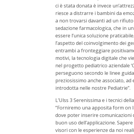
ci è stata donata è invece un’attre
riesce a distrarre i bambini da emozi
a non trovarsi davanti ad un rifiuto
sedazione farmacologica, che in un 
essere l’unica soluzione praticabile
l’aspetto del coinvolgimento dei geni
entrambi a fronteggiare positivamen
motivi, la tecnologia digitale che vi
nel progetto pediatrico aziendale ‘
perseguono secondo le linee guida d
preziosissimo anche associato, ad es
introdotta nelle nostre Pediatrie”.
L’Ulss 3 Serenissima e i tecnici dell
“Forniremo una apposita form on li
dove poter inserire comunicazioni de
buon uso dell’applicazione. Sapere c
visori con le esperienze da noi rea