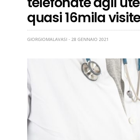
telefonate agli ut
quasi 16mila visit
GIORGIOMALAVASI
28 GENNAIO 2021