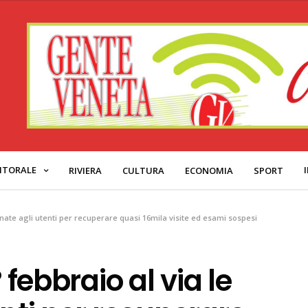
ITORALE
RIVIERA
CULTURA
ECONOMIA
SPORT
efonate agli utenti per recuperare quasi 16mila visite ed esami sospesi
 febbraio al via le