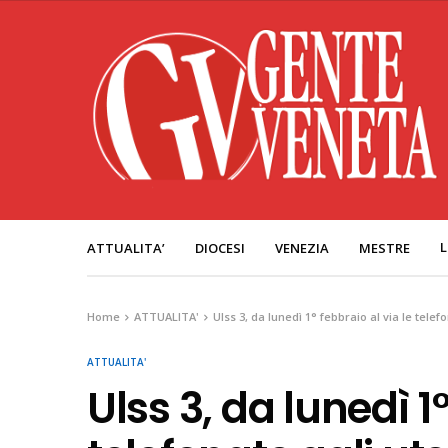
L
ATTUALITA’
DIOCESI
VENEZIA
MESTRE
Home
ATTUALITA'
Ulss 3, da lunedì 1° febbraio al via le tel
ATTUALITA'
Ulss 3, da lunedì 1°