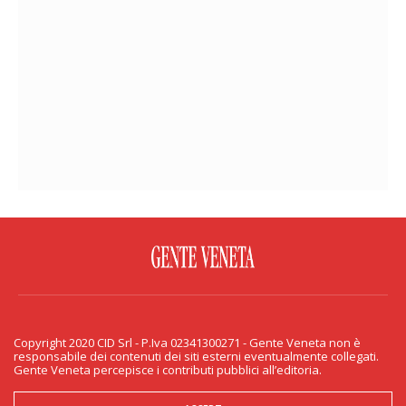
FACEBOOK
TWITTER
FLICKR
YOUTUBE
RSS
Copyright 2020 CID Srl - P.Iva 02341300271 - Gente Veneta non è
PRIVACY & COOKIE
responsabile dei contenuti dei siti esterni eventualmente collegati.
Gente Veneta percepisce i contributi pubblici all’editoria.
Copyright 2020 CID Srl - P.Iva 02341300271 - Gente Veneta non è responsabile
dei contenuti dei siti esterni eventualmente collegati. Gente Veneta percepisce
i contributi pubblici all’editoria.