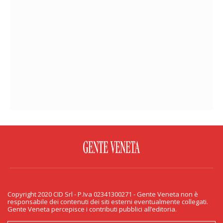
FACEBOOK
TWITTER
FLICKR
YOUTUBE
RSS
Copyright 2020 CID Srl - P.Iva 02341300271 - Gente Veneta non è
PRIVACY & COOKIE
responsabile dei contenuti dei siti esterni eventualmente collegati.
Gente Veneta percepisce i contributi pubblici all’editoria.
Copyright 2020 CID Srl - P.Iva 02341300271 - Gente Veneta non è responsabile
dei contenuti dei siti esterni eventualmente collegati. Gente Veneta percepisce