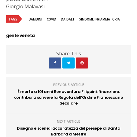
Giorgio Malavasi
TAGS
BAMBINI
COVID
DA DALT
SINDOME INFIAMMATORIA
gente veneta
Share This
PREVIOUS ARTICLE
È morto a 101 anni Bonaventura Filippini: finanziere,
contribuì a scrivere la Regola dell'Ordine Francescano
Secolare
NEXT ARTICLE
Disegno e scene: l'accuratezza del presepe di Santa
Barbara a Mestre