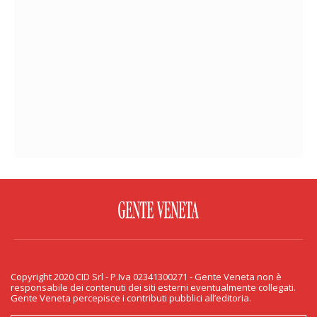
FACEBOOK
TWITTER
FLICKR
YOUTUBE
RSS
Copyright 2020 CID Srl - P.Iva 02341300271 - Gente Veneta non è
PRIVACY & COOKIE
responsabile dei contenuti dei siti esterni eventualmente collegati.
Gente Veneta percepisce i contributi pubblici all’editoria.
Copyright 2020 CID Srl - P.Iva 02341300271 - Gente Veneta non è responsabile
dei contenuti dei siti esterni eventualmente collegati. Gente Veneta percepisce