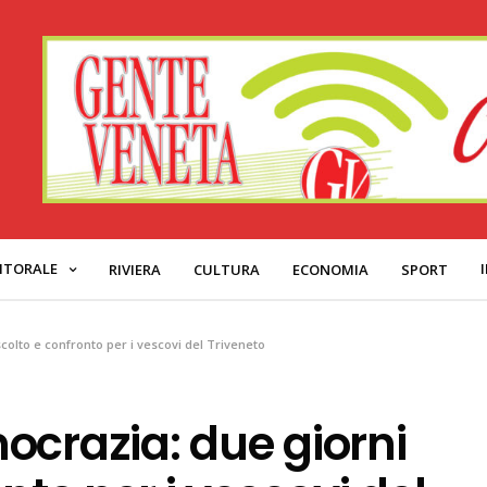
ITORALE
RIVIERA
CULTURA
ECONOMIA
SPORT
colto e confronto per i vescovi del Triveneto
ocrazia: due giorni