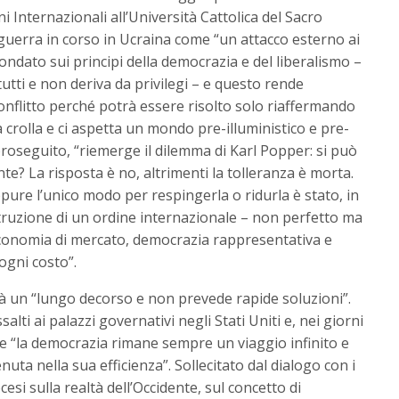
 Internazionali all’Università Cattolica del Sacro
 guerra in corso in Ucraina come “un attacco esterno ai
fondato sui principi della democrazia e del liberalismo –
 tutti e non deriva da privilegi – e questo rende
l conflitto perché potrà essere risolto solo riaffermando
sa crolla e ci aspetta un mondo pre-illuministico e pre-
 proseguito, “riemerge il dilemma di Karl Popper: si può
nte? La risposta è no, altrimenti la tolleranza è morta.
ppure l’unico modo per respingerla o ridurla è stato, in
struzione di un ordine internazionale – non perfetto ma
 economia di mercato, democrazia rappresentativa e
ogni costo”.
avrà un “lungo decorso e non prevede rapide soluzioni”.
i ai palazzi governativi negli Stati Uniti e, nei giorni
che “la democrazia rimane sempre un viaggio infinito e
ta nella sua efficienza”. Sollecitato dal dialogo con i
esi sulla realtà dell’Occidente, sul concetto di