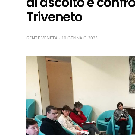
di ascolto e confro
Triveneto
GENTE VENETA
10 GENNAIO 2023