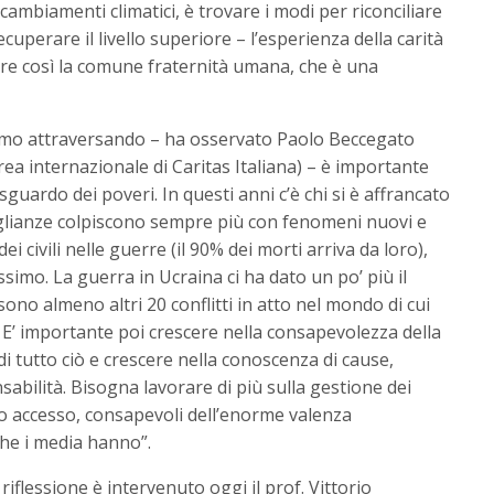
ambiamenti climatici, è trovare i modi per riconciliare
cuperare il livello superiore – l’esperienza della carità
ire così la comune fraternità umana, che è una
amo attraversando – ha osservato Paolo Beccegato
rea internazionale di Caritas Italiana) – è importante
 sguardo dei poveri. In questi anni c’è chi si è affrancato
glianze colpiscono sempre più con fenomeni nuovi e
i civili nelle guerre (il 90% dei morti arriva da loro),
ssimo. La guerra in Ucraina ci ha dato un po’ più il
no almeno altri 20 conflitti in atto nel mondo di cui
. E’ importante poi crescere nella consapevolezza della
i tutto ciò e crescere nella conoscenza di cause,
bilità. Bisogna lavorare di più sulla gestione dei
loro accesso, consapevoli dell’enorme valenza
he i media hanno”.
 riflessione è intervenuto oggi il prof. Vittorio