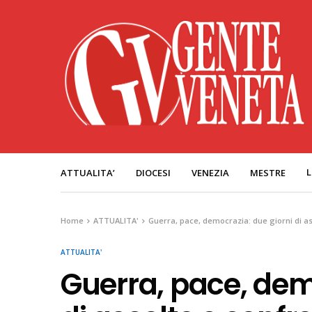
L
ATTUALITA’
DIOCESI
VENEZIA
MESTRE
Home
ATTUALITA'
Guerra, pace, democrazia: due giorni di as
ATTUALITA'
Guerra, pace, dem