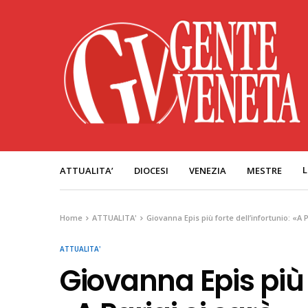
L
ATTUALITA’
DIOCESI
VENEZIA
MESTRE
Home
ATTUALITA'
Giovanna Epis più forte dell’infortunio: «A P
ATTUALITA'
Giovanna Epis più f