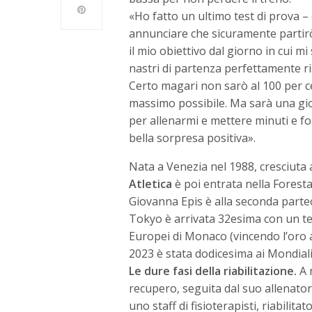
«Ho fatto un ultimo test di prova 
annunciare che sicuramente parti
il mio obiettivo dal giorno in cui m
nastri di partenza perfettamente ris
Certo magari non sarò al 100 per c
massimo possibile. Ma sarà una gioi
per allenarmi e mettere minuti e f
bella sorpresa positiva».
Nata a Venezia nel 1988, cresciuta
Atletica
è poi entrata nella Foresta
Giovanna Epis è alla seconda partec
Tokyo è arrivata 32esima con un tem
Europei di Monaco (vincendo l’oro 
2023 è stata dodicesima ai Mondiali
Le dure fasi della riabilitazione.
A 
recupero, seguita dal suo allenator
uno staff di fisioterapisti, riabilita