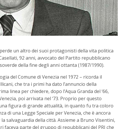
erde un altro dei suoi protagonisti della vita politica
sellati, 92 anni, avvocato del Partito repubblicano
ssoverde della fine degli anni ottanta (1987/1990).
logia del Comune di Venezia nel 1972 – ricorda il
icani, che tra i primi ha dato l’annuncio della
rima linea per chiedere, dopo l’Aqua Granda del ‘66,
Venezia, poi arrivata nel ‘73. Proprio per questo
na figura di grande attualità, in quanto fu tra coloro
enza di una Legge Speciale per Venezia, che è ancora
la salvaguardia della città. Assieme a Bruno Visentini,
ri faceva parte del gruppo di repubblicani del PRI che