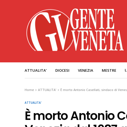
L
ATTUALITA’
DIOCESI
VENEZIA
MESTRE
Home
ATTUALITA'
È morto Antonio Casellati, sindaco di Venez
ATTUALITA'
È morto Antonio Ca