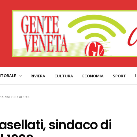
ITORALE
RIVIERA
CULTURA
ECONOMIA
SPORT
ia dal 1987 al 1990
sellati, sindaco di