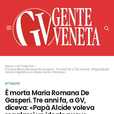
Home
ATTUALITA'
È morta Maria Romana De Gasperi. Tre anni fa, a GV, diceva: «Papà Alcide
voleva regalarci un ideale nuovo, l’Europa»
ATTUALITA'
È morta Maria Romana De
Gasperi. Tre anni fa, a GV,
diceva: «Papà Alcide voleva