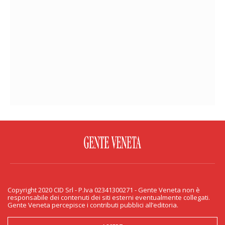
FACEBOOK
TWITTER
FLICKR
YOUTUBE
RSS
Copyright 2020 CID Srl - P.Iva 02341300271 - Gente Veneta non è
PRIVACY & COOKIE
responsabile dei contenuti dei siti esterni eventualmente collegati.
Gente Veneta percepisce i contributi pubblici all’editoria.
Copyright 2020 CID Srl - P.Iva 02341300271 - Gente Veneta non è responsabile
dei contenuti dei siti esterni eventualmente collegati. Gente Veneta percepisce
i contributi pubblici all’editoria.