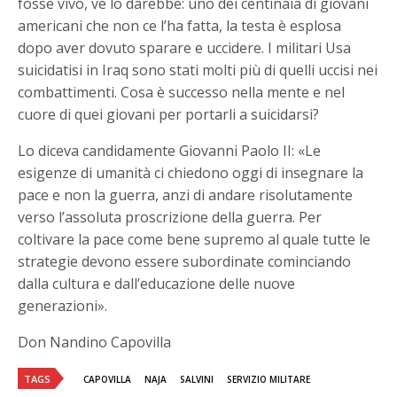
fosse vivo, ve lo darebbe: uno dei centinaia di giovani
americani che non ce l’ha fatta, la testa è esplosa
dopo aver dovuto sparare e uccidere. I militari Usa
suicidatisi in Iraq sono stati molti più di quelli uccisi nei
combattimenti. Cosa è successo nella mente e nel
cuore di quei giovani per portarli a suicidarsi?
Lo diceva candidamente Giovanni Paolo II: «Le
esigenze di umanità ci chiedono oggi di insegnare la
pace e non la guerra, anzi di andare risolutamente
verso l’assoluta proscrizione della guerra. Per
coltivare la pace come bene supremo al quale tutte le
strategie devono essere subordinate cominciando
dalla cultura e dall’educazione delle nuove
generazioni».
Don Nandino Capovilla
TAGS
CAPOVILLA
NAJA
SALVINI
SERVIZIO MILITARE