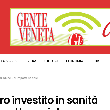
ITORALE
RIVIERA
CULTURA
ECONOMIA
SPORT
 produce 6 di impatto sociale
ro investito in sanità