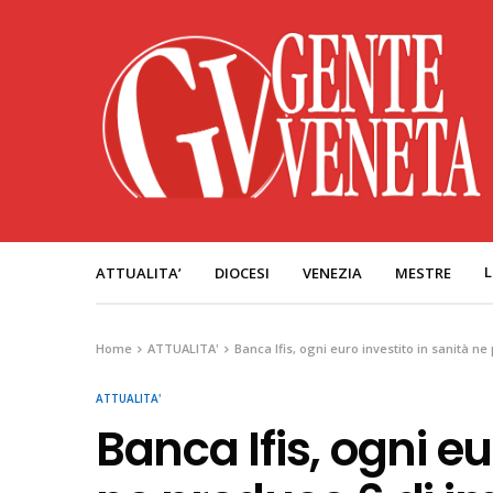
L
ATTUALITA’
DIOCESI
VENEZIA
MESTRE
Home
ATTUALITA'
Banca Ifis, ogni euro investito in sanità ne
ATTUALITA'
Banca Ifis, ogni eu